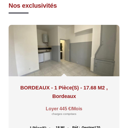
Nos exclusivités
BORDEAUX - 1 Pièce(s) - 17.68 M2
,
Bordeaux
Loyer 445 €/mois
charges comprises
18
M²
Réf :
Gestion170
1
Pièce(s)