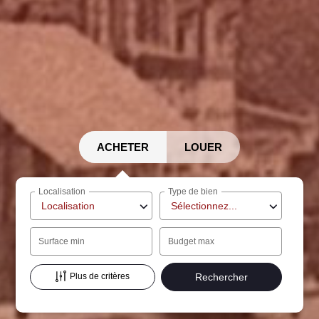
ACHETER
LOUER
Localisation
Type de bien
Localisation
Sélectionnez...
Surface min
Budget max
Plus de critères