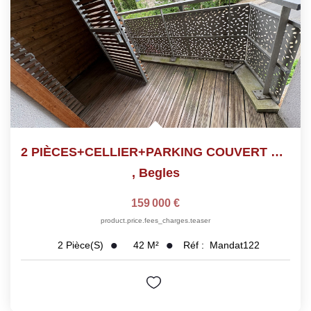
2 PIÈCES+CELLIER+PARKING COUVERT SECTEUR PLAINE DES SPORTS
,
Begles
159 000 €
product.price.fees_charges.teaser
42
M²
Réf :
Mandat122
2
Pièce(s)