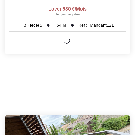
Loyer 980 €/mois
charges comprises
54
M²
Réf :
Mandant121
3
Pièce(s)