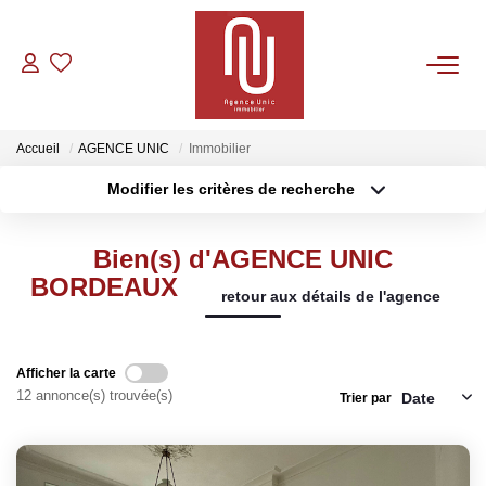
VENTES
Accueil
AGENCE UNIC
Immobilier
LOCATIONS
Modifier les critères de recherche
Type de transaction
Localisation
Acheter
Localisation
GESTION
Bien(s) d'AGENCE UNIC
Type de bien
Sélectionnez...
Surface min
BORDEAUX
retour aux détails de l'agence
CONTACT
Plus de critères
Budget max
Afficher la carte
Créer une alerte
12 annonce(s) trouvée(s)
Trier par