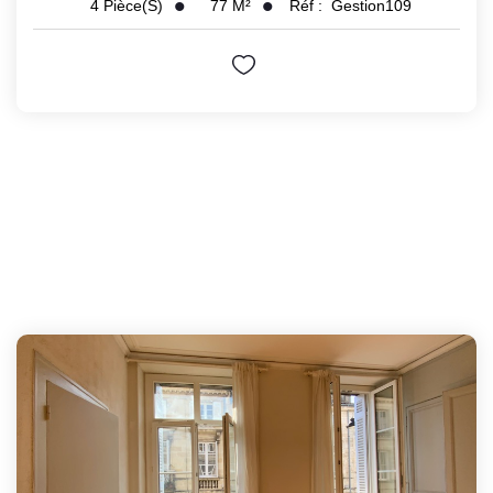
77
M²
Réf :
Gestion109
4
Pièce(s)