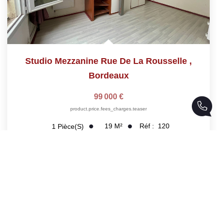
Studio Mezzanine Rue De La Rousselle
,
Bordeaux
99 000 €
product.price.fees_charges.teaser
19
M²
Réf :
120
1
Pièce(s)