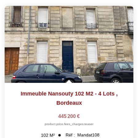
Immeuble Nansouty 102 M2 - 4 Lots
,
Bordeaux
445 200 €
product.price.fees_charges.teaser
Réf :
Mandat108
102
M²