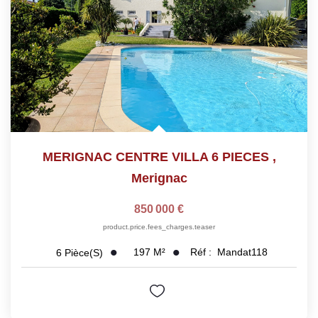
MERIGNAC CENTRE VILLA 6 PIECES
,
Merignac
850 000 €
product.price.fees_charges.teaser
197
M²
Réf :
Mandat118
6
Pièce(s)