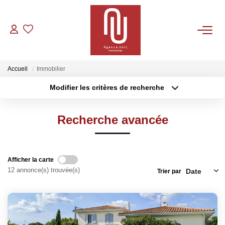
VENTES
Accueil
Immobilier
LOCATIONS
Modifier les critères de recherche
Type de transaction
Localisation
Acheter
Localisation
GESTION
Recherche avancée
Type de bien
Sélectionnez...
Surface min
CONTACT
Plus de critères
Budget max
Afficher la carte
12 annonce(s) trouvée(s)
Trier par
Créer une alerte