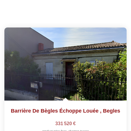
Barrière De Bègles Échoppe Louée
,
Begles
331 520 €
product.price.fees_charges.teaser