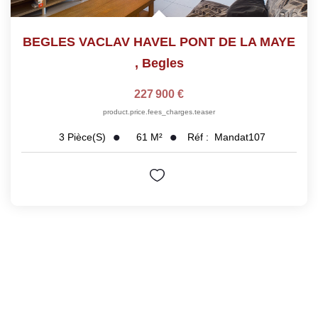
BEGLES VACLAV HAVEL PONT DE LA MAYE
,
Begles
227 900 €
product.price.fees_charges.teaser
61
M²
Réf :
Mandat107
3
Pièce(s)