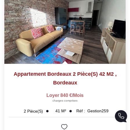
Appartement Bordeaux 2 Pièce(s) 42 M2
,
Bordeaux
Loyer 840 €/mois
charges comprises
41
M²
Réf :
Gestion259
2
Pièce(s)