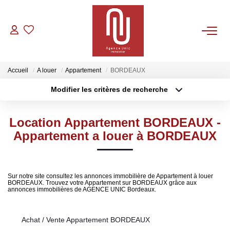
VENTES
Accueil
A louer
Appartement
BORDEAUX
LOCATIONS
Modifier les critères de recherche
Type de transaction
Localisation
Acheter
Localisation
GESTION
Location Appartement BORDEAUX -
Type de bien
Sélectionnez...
Surface min
Appartement a louer à BORDEAUX
CONTACT
Plus de critères
Budget max
Sur notre site consultez les annonces immobilière de Appartement à louer
BORDEAUX. Trouvez votre Appartement sur BORDEAUX grâce aux
Créer une alerte
annonces immobilières de AGENCE UNIC Bordeaux.
Achat / Vente Appartement BORDEAUX