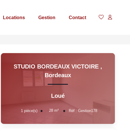
Locations
Gestion
Contact
STUDIO BORDEAUX VICTOIRE
,
Bordeaux
Loué
28
m²
1
pièce(s)
Réf :
Gestion178