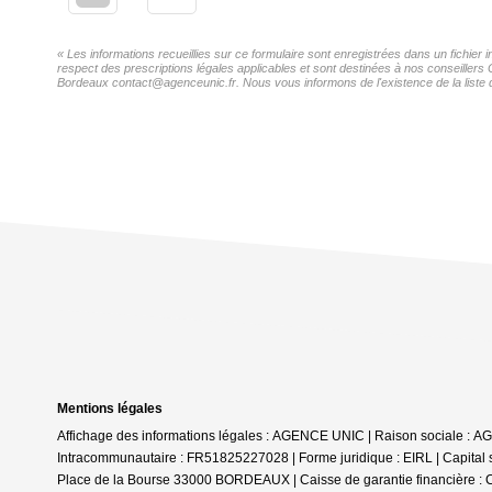
« Les informations recueillies sur ce formulaire sont enregistrées dans un fichie
respect des prescriptions légales applicables et sont destinées à nos conseillers
Bordeaux contact@agenceunic.fr. Nous vous informons de l'existence de la liste d
Mentions légales
Affichage des informations légales : AGENCE UNIC | Raison sociale
Intracommunautaire : FR51825227028 | Forme juridique : EIRL | Capital 
Place de la Bourse 33000 BORDEAUX | Caisse de garantie financière : 