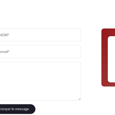
NOM*
email*
nvoyer le message