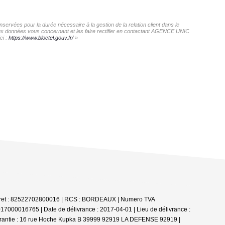
ervées pour la durée nécessaire à la gestion de la relation client dans le
s aux données vous concernant et les faire rectifier en contactant AGENCE UNIC
ci :
https://www.bloctel.gouv.fr/
»
Siret : 82522702800016 | RCS : BORDEAUX | Numero TVA
17000016765 | Date de délivrance : 2017-04-01 | Lieu de délivrance :
 garantie : 16 rue Hoche Kupka B 39999 92919 LA DEFENSE 92919 |