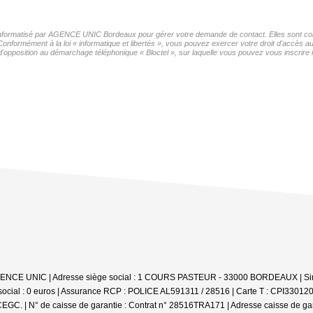
r informatisé par AGENCE UNIC Bordeaux pour gérer votre demande de contact. Elles sont cons
 Conformément à la loi « informatique et libertés », vous pouvez exercer votre droit d'accè
'opposition au démarchage téléphonique « Bloctel », sur laquelle vous pouvez vous inscrire i
 : AGENCE UNIC | Adresse siège social : 1 COURS PASTEUR - 33000 BORDEAUX | 
social : 0 euros | Assurance RCP : POLICE AL591311 / 28516 |
Carte T : CPI330120
CEGC. | N° de caisse de garantie : Contrat n° 28516TRA171 | Adresse caisse de