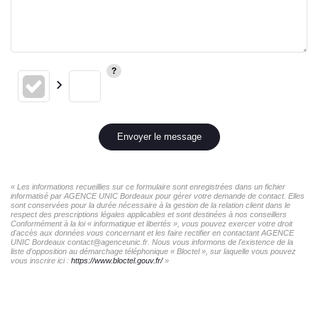
Envoyer le message
« Les informations recueillies sur ce formulaire sont enregistrées dans un fichier
informatisé par AGENCE UNIC Bordeaux pour gérer votre demande de contact. Elles
sont conservées pour la durée nécessaire à la gestion de la relation client dans le
respect des prescriptions légales applicables et sont destinées à nos conseillers
Conformément à la loi « informatique et libertés », vous pouvez exercer votre droit
d'accès aux données vous concernant et les faire rectifier en contactant AGENCE
UNIC Bordeaux contact@agenceunic.fr. Nous vous informons de l'existence de la
liste d'opposition au démarchage téléphonique « Bloctel », sur laquelle vous pouvez
vous inscrire ici :
https://www.bloctel.gouv.fr/
»