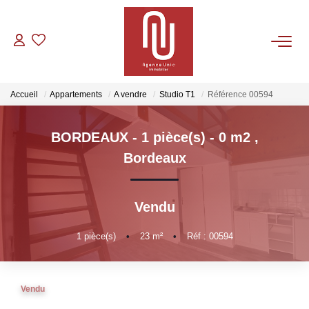
VENTES
Accueil
Appartements
A vendre
Studio T1
Référence 00594
LOCATIONS
BORDEAUX - 1 pièce(s) - 0 m2
,
GESTION
Bordeaux
CONTACT
Vendu
1
pièce(s)
•
23
m²
•
Réf : 00594
Vendu