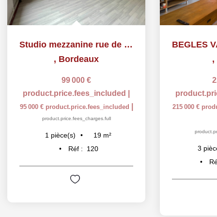
Studio mezzanine rue de la Rousselle
,
Bordeaux
,
99 000 €
2
product.price.fees_included
|
product.pr
|
95 000 €
product.price.fees_included
215 000 €
prod
product.price.fees_charges.full
product.pr
19
m²
1
pièce(s)
3
pièc
Réf :
120
Ré