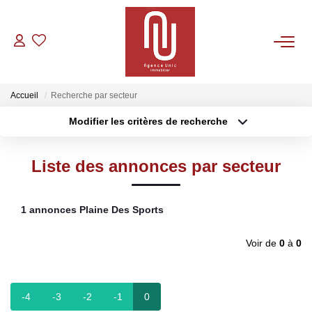
VENTES
Accueil
Recherche par secteur
LOCATIONS
Modifier les critères de recherche
Type de transaction
Localisation
Acheter
Localisation
GESTION
Liste des annonces par secteur
Type de bien
Sélectionnez...
Surface min
CONTACT
1 annonces Plaine Des Sports
Plus de critères
Budget max
Voir de
0
à
0
Créer une alerte
-4
-3
-2
-1
0