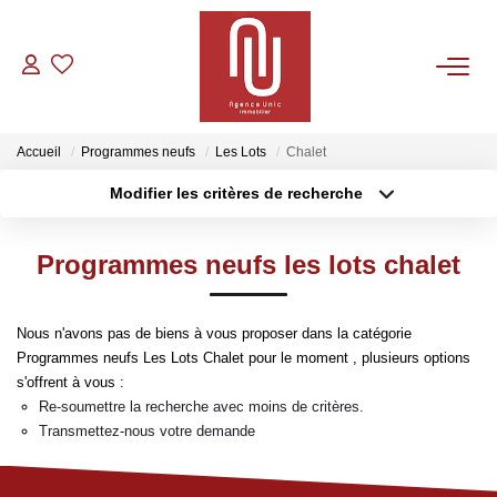
VENTES
Accueil
Programmes neufs
Les Lots
Chalet
LOCATIONS
Modifier les critères de recherche
Type de transaction
Localisation
Acheter
Localisation
GESTION
Programmes neufs les lots chalet
Type de bien
Sélectionnez...
Surface min
CONTACT
Nous n'avons pas de biens à vous proposer dans la catégorie
Plus de critères
Budget max
Programmes neufs Les Lots Chalet pour le moment , plusieurs options
s'offrent à vous :
Créer une alerte
Re-soumettre la recherche avec moins de critères.
Transmettez-nous votre demande