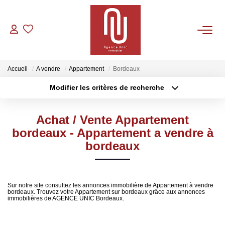
VENTES
Accueil
A vendre
Appartement
Bordeaux
LOCATIONS
Modifier les critères de recherche
Type de transaction
Localisation
Acheter
Localisation
GESTION
Achat / Vente Appartement
Type de bien
Sélectionnez...
Surface min
bordeaux - Appartement a vendre à
CONTACT
bordeaux
Plus de critères
Budget max
Créer une alerte
Sur notre site consultez les annonces immobilière de Appartement à vendre
bordeaux. Trouvez votre Appartement sur bordeaux grâce aux annonces
immobilières de AGENCE UNIC Bordeaux.