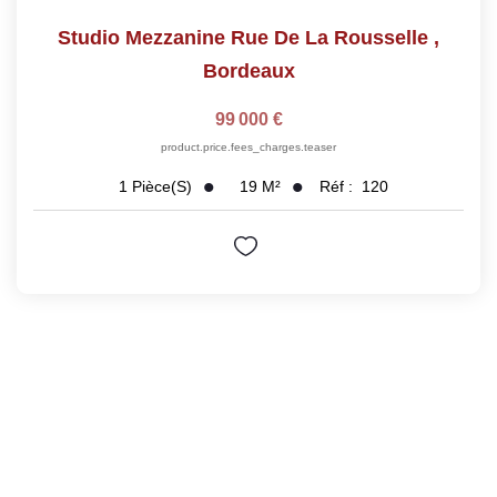
Studio Mezzanine Rue De La Rousselle
,
Bordeaux
99 000 €
product.price.fees_charges.teaser
19
M²
Réf :
120
1
Pièce(s)